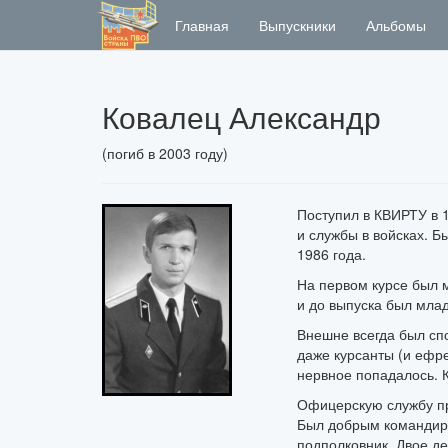
Главная
Выпускники
Альбомы
Ковалец Александр
(погиб в 2003 году)
Поступил в КВИРТУ в 1
и службы в войсках. 
1986 года.
На первом курсе был 
и до выпуска был мла
Внешне всегда был спо
даже курсанты (и ефре
нервное попадалось. 
Офицерскую службу пр
Был добрым командиро
подполковник. Двое де