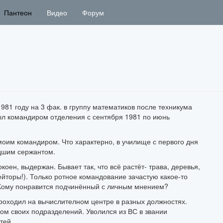
Пантеон
Видео
Форум
981 году на 3 фак. в группу математиков после техникума
Был командиром отделения с сентября 1981 по июнь
моим командиром. Что характерно, в училище с первого дня
дшим сержантом.
коен, выдержан. Бывает так, что всё растёт- трава, деревья,
йторы!). Только ротное командование зачастую какое-то
Кому понравится подчинённый с личным мнением?
оходил на вычислителном центре в разных должностях.
м своих подразделений. Уволился из ВС в звании
тей.