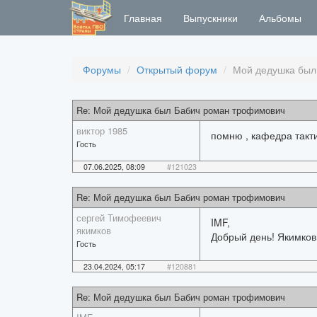
Главная
Выпускники
Альбомы
Форумы
Открытый форум
Мой дедушка был
Re: Мой дедушка был Бабич роман трофимович
виктор 1985
помню , кафедра такти
Гость
07.06.2025, 08:09
#121023
Re: Мой дедушка был Бабич роман трофимович
сергей Тимофеевич
IMF,
якимков
Добрый день! Якимков
Гость
23.04.2024, 05:17
#120881
Re: Мой дедушка был Бабич роман трофимович