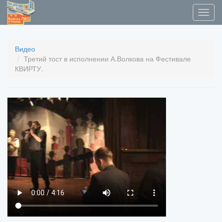
Видео
Третий тост в исполнении А.Волкова на Фестивале
КВИРТУ.