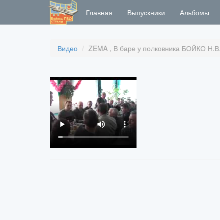
Главная
Выпускники
Альбомы
Видео
ZEMA , В баре у полковника БОЙКО Н.В. 