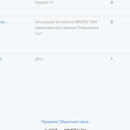
Kutuzoff-75
3
у...
Ассоциация ветеранов "КВИРТУ ПВО
0
имени маршала авиации Покрышкина
А.И."
а
Дочь
1
Правила
Обратная связь