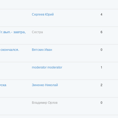
Сергеев Юрий
4
.вып.- завтра,
Сестра
6
 скончался.
Вятских Иван
0
moderator moderator
1
уска
Зиненко Николай
2
Владимир Орлов
0