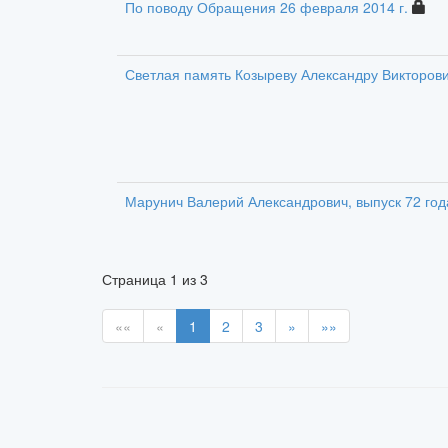
По поводу Обращения 26 февраля 2014 г.
Светлая память Козыреву Александру Викторович
Марунич Валерий Александрович, выпуск 72 год
Страница
1
из
3
««
«
1
2
3
»
»»