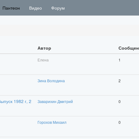
Пантеон
Видео
Форум
Автор
Сообщен
Елена
1
Зина Володина
2
ыпуск 1982 г, 2
Заварихин Дмитрий
0
Горохов Михаил
0