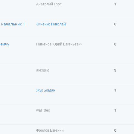
Анатолий Грос
1
 начальник 1
Зиненко Николай
6
евичу
Пименов Юрий Евгеньевич
0
alexgrig
3
Жук Богдан
1
wal_deg
1
Фролов Евгений
0