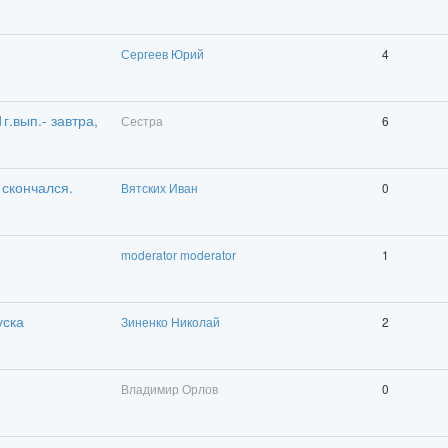
Сергеев Юрий
4
.вып.- завтра,
Сестра
6
 скончался.
Вятских Иван
0
moderator moderator
1
уска
Зиненко Николай
2
Владимир Орлов
0