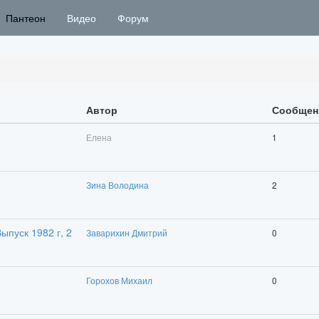
Пантеон
Видео
Форум
Автор
Сообщен
Елена
1
Зина Володина
2
ыпуск 1982 г, 2
Заварихин Дмитрий
0
Горохов Михаил
0