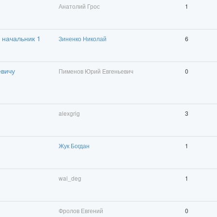
Анатолий Грос
1
 начальник 1
Зиненко Николай
6
евичу
Пименов Юрий Евгеньевич
0
alexgrig
3
Жук Богдан
1
wal_deg
1
Фролов Евгений
0