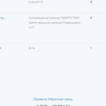
Kutuzoff-75
3
у...
Ассоциация ветеранов "КВИРТУ ПВО
0
имени маршала авиации Покрышкина
А.И."
а
Дочь
1
Правила
Обратная связь