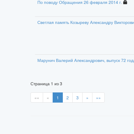
По поводу Обращения 26 февраля 2014 г.
Светлая память Козыреву Александру Викторович
Марунич Валерий Александрович, выпуск 72 год
Страница
1
из
3
««
«
1
2
3
»
»»