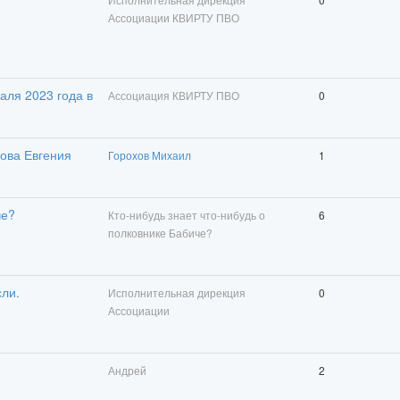
Ассоциации КВИРТУ ПВО
аля 2023 года в
Ассоциация КВИРТУ ПВО
0
хова Евгения
Горохов Михаил
1
че?
Кто-нибудь знает что-нибудь о
6
полковнике Бабиче?
сли.
Исполнительная дирекция
0
Ассоциации
Андрей
2