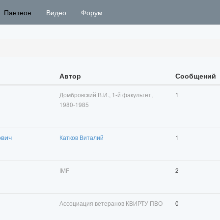
Пантеон
Видео
Форум
Автор
Сообщений
Домбровский В.И., 1-й факультет,
1
1980-1985
ович
Катков Виталий
1
IMF
2
Ассоциация ветеранов КВИРТУ ПВО
0