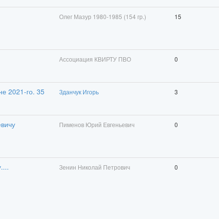
Олег Мазур 1980-1985 (154 гр.)
15
Ассоциация КВИРТУ ПВО
0
е 2021-го. 35
Зданчук Игорь
3
евичу
Пименов Юрий Евгеньевич
0
...
Зенин Николай Петрович
0