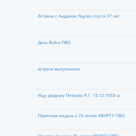
Встреча с Андреем Яцутко спустя 37 лет
День Войск ПВО
встреча выпускников
Ищу дедушку Петрова Н.Г. 13.12.1933г.р.
Памятная медаль к 70-летию КВИРТУ ПВО
Памятный знак к 70-летию КВИРТУ ПВО